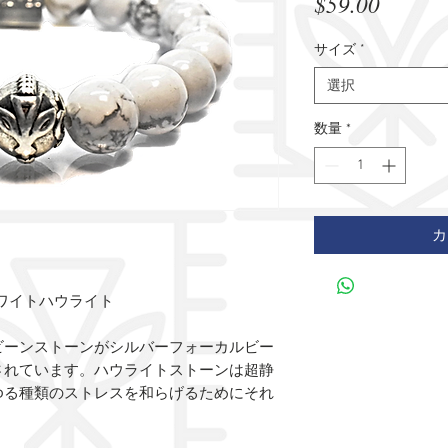
価
$59.00
格
サイズ
*
選択
数量
*
カ
ワイトハウライト
ビーンストーンがシルバーフォーカルビー
されています。ハウライトストーンは超静
ゆる種類のストレスを和らげるためにそれ