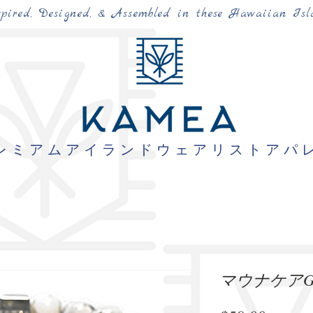
spired, Designed, & Assembled in these Hawaiian Isl
レミアムアイランドウェアリストアパ
マウナケアG