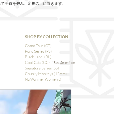
って手首を包み、定規の上に置きます。
SHOP BY COLLECTION
Grand Tour (GT)
Pono Series (PS)
Black Label (BL)
Cool Cats (CC)
*Best Seller Line
Signature Series (SS)
Chunky Monkeys (12mm)
Na Wahine (Women's)