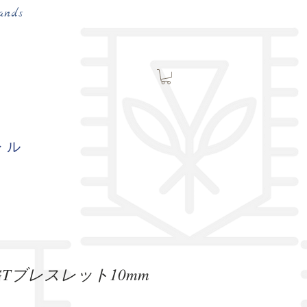
ands
レル
Tブレスレット10mm