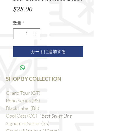
価
$28.00
格
数量
*
カートに追加する
SHOP BY COLLECTION
Grand Tour (GT)
Pono Series (PS)
Black Label (BL)
Cool Cats (CC)
*Best Seller Line
Signature Series (SS)
Chunky Monkeys (12mm)