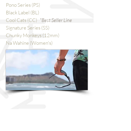
Pono Series (PS)
Black Label (BL)
Cool Cats (CC)
*Best Seller Line
Signature Series (SS)
Chunky Monkeys (12mm)
Na Wahine (Women's)