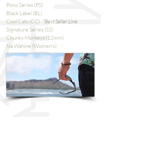
Pono Series (PS)
Black Label (BL)
Cool Cats (CC)
*Best Seller Line
Signature Series (SS)
Chunky Monkeys (12mm)
Na Wahine (Women's)