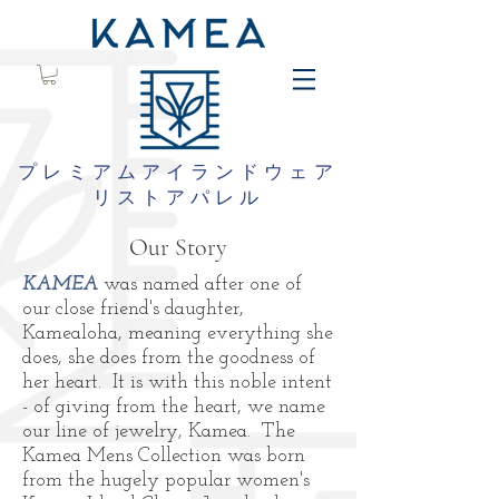
プレミアムアイランドウェア
リストアパレル
Our Story
KAMEA
was named after one of
our close friend's daughter,
Kamealoha, meaning everything she
does, she does from the goodness of
her heart. It is with this noble intent
- of giving from the heart, we name
our line of jewelry, Kamea.
The
Kamea Mens Collection was born
from the hugely popular women's