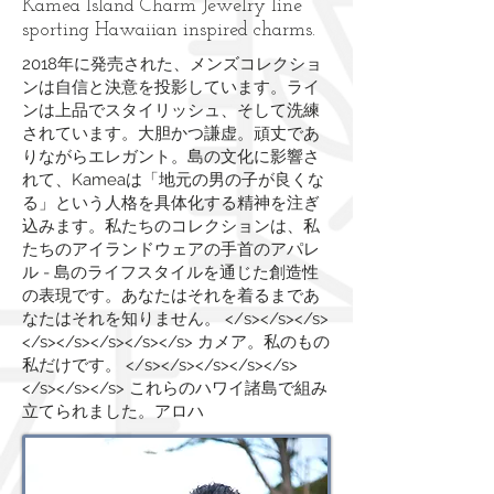
Kamea Island Charm Jewelry line
sporting Hawaiian inspired charms.
2018年に発売された、メンズコレクショ
ンは自信と決意を投影しています。ライ
ンは上品でスタイリッシュ、そして洗練
されています。大胆かつ謙虚。頑丈であ
りながらエレガント。島の文化に影響さ
れて、Kameaは「地元の男の子が良くな
る」という人格を具体化する精神を注ぎ
込みます。私たちのコレクションは、私
たちのアイランドウェアの手首のアパレ
ル - 島のライフスタイルを通じた創造性
の表現です。あなたはそれを着るまであ
なたはそれを知りません。 </s></s></s>
</s></s></s></s></s> カメア。私のもの
私だけです。 </s></s></s></s></s>
</s></s></s> これらのハワイ諸島で組み
立てられました。アロハ